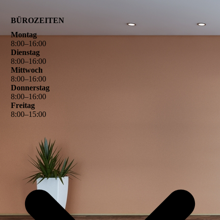
BÜROZEITEN
Montag
8
:
00
–
16
:
00
Dienstag
8
:
00
–
16
:
00
Mittwoch
8
:
00
–
16
:
00
Donnerstag
8
:
00
–
16
:
00
Freitag
8
:
00
–
15
:
00