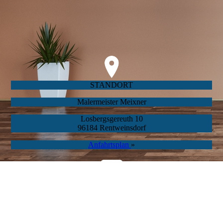
STANDORT
Malermeister Meixner
Losbergs­gereuth 10
96184 Rentweins­dorf
Anfahrts­plan
»
Cookie-Einstellungen
Diese Webseite verwendet Cookies, um Besuchern ein optimales
Nutzererlebnis zu bieten. Bestimmte Inhalte von Drittanbietern werden
KONTAKT
nur angezeigt, wenn die entsprechende Option aktiviert ist. Die
Datenverarbeitung kann dann auch in einem Drittland erfolgen.
info@maler-meixner-ebern.de
Weitere Informationen hierzu in der Datenschutzerklärung.